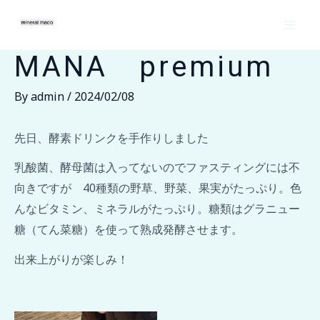
内
Post
MAI
容
navigation
ME
を
MANA premium
ス
キ
By
admin
/
2024/02/08
ッ
プ
先日、酵素ドリンクを手作りしました
乳酸菌、酵母菌は入ってないのでファスティングには不
向きですが 40種類の野草、野菜、果実がたっぷり。色
んなビタミン、ミネラルがたっぷり。糖類はグラニュー
糖（てん菜糖）を使って熟成発酵させます。
出来上がりが楽しみ！